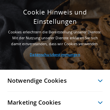
Cookie Hinweis und
Einstellungen
GEWERBEIMMOBILIEN MIETEN ODER KAUFEN
Startseite
/
Gewerbeflächen mieten oder kaufen
/
Gewerbeimmobilien mieten oder kaufen
Cookies erleichtern die Bereitstellung unserer Dienste.
Mit der Nutzung unserer Dienste erklären Sie sich
damit einverstanden, dass wir Cookies verwenden.
Datenschutzbestimmungen
GEWERBEIMMOBILIEN SUCHEN
Notwendige Cookies
Marketing Cookies