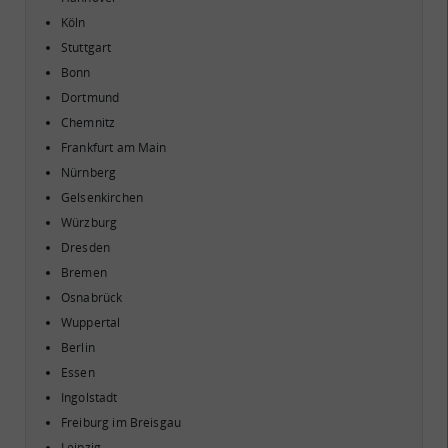
Köln
Stuttgart
Bonn
Dortmund
Chemnitz
Frankfurt am Main
Nürnberg
Gelsenkirchen
Würzburg
Dresden
Bremen
Osnabrück
Wuppertal
Berlin
Essen
Sie suchen nach einer
Ingolstadt
Lagerhalle oder möchten
Lagerfläche vermieten? Sie
Freiburg im Breisgau
Wir begleiten den Bau von
möchten Ihre
Leipzig