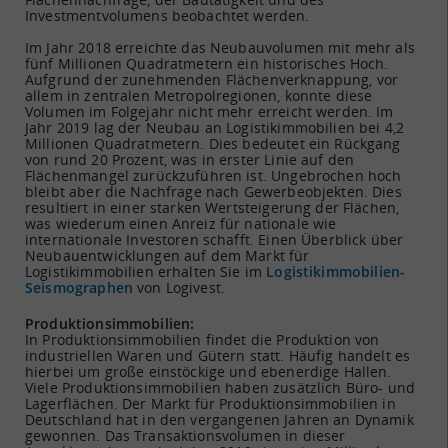
Investmentvolumens beobachtet werden.
Im Jahr 2018 erreichte das Neubauvolumen mit mehr als
fünf Millionen Quadratmetern ein historisches Hoch.
Aufgrund der zunehmenden Flächenverknappung, vor
allem in zentralen Metropolregionen, konnte diese
Volumen im Folgejahr nicht mehr erreicht werden. Im
Jahr 2019 lag der Neubau an Logistikimmobilien bei 4,2
Millionen Quadratmetern. Dies bedeutet ein Rückgang
von rund 20 Prozent, was in erster Linie auf den
Flächenmangel zurückzuführen ist. Ungebrochen hoch
bleibt aber die Nachfrage nach Gewerbeobjekten. Dies
resultiert in einer starken Wertsteigerung der Flächen,
was wiederum einen Anreiz für nationale wie
internationale Investoren schafft. Einen Überblick über
Neubauentwicklungen auf dem Markt für
Logistikimmobilien erhalten Sie im
Logistikimmobilien-
Seismographen
von Logivest.
Produktionsimmobilien:
In Produktionsimmobilien findet die Produktion von
industriellen Waren und Gütern statt. Häufig handelt es
hierbei um große einstöckige und ebenerdige Hallen.
Viele Produktionsimmobilien haben zusätzlich Büro- und
Lagerflächen. Der Markt für Produktionsimmobilien in
Deutschland hat in den vergangenen Jahren an Dynamik
gewonnen. Das Transaktionsvolumen in dieser