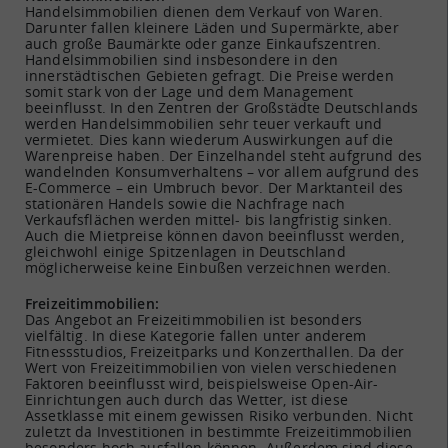
Handelsimmobilien dienen dem Verkauf von Waren.
Darunter fallen kleinere Läden und Supermärkte, aber
auch große Baumärkte oder ganze Einkaufszentren.
Handelsimmobilien sind insbesondere in den
innerstädtischen Gebieten gefragt. Die Preise werden
somit stark von der Lage und dem Management
beeinflusst. In den Zentren der Großstädte Deutschlands
werden Handelsimmobilien sehr teuer verkauft und
vermietet. Dies kann wiederum Auswirkungen auf die
Warenpreise haben. Der Einzelhandel steht aufgrund des
wandelnden Konsumverhaltens – vor allem aufgrund des
E-Commerce – ein Umbruch bevor. Der Marktanteil des
stationären Handels sowie die Nachfrage nach
Verkaufsflächen werden mittel- bis langfristig sinken.
Auch die Mietpreise können davon beeinflusst werden,
gleichwohl einige Spitzenlagen in Deutschland
möglicherweise keine Einbußen verzeichnen werden.
Freizeitimmobilien:
Das Angebot an Freizeitimmobilien ist besonders
vielfältig. In diese Kategorie fallen unter anderem
Fitnessstudios, Freizeitparks und Konzerthallen. Da der
Wert von Freizeitimmobilien von vielen verschiedenen
Faktoren beeinflusst wird, beispielsweise Open-Air-
Einrichtungen auch durch das Wetter, ist diese
Assetklasse mit einem gewissen Risiko verbunden. Nicht
zuletzt da Investitionen in bestimmte Freizeitimmobilien
besonders hoch ausfallen können. Außerdem sind diese