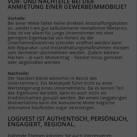
VOR- UND NACHTEILE BEI DER
ANMIETUNG EINER GEWERBEIMMOBILIE?
Vorteile:
Bei einer Miete fallen keine direkten Anschaffungskosten
an, sondern ein gut kalkulierbarer monatlicher Mietpreis.
Dies ist vor allem für junge Unternehmen mit eher
geringem Eigenkapital von Vorteil, da der
Unternehmensbetrieb schneller eröffnet werden kann.
Alle Reparatur- und Instandhaltungsmaßnahmen müssen
vom Vermieter übernommen werden. Zudem können
Flächen – je nach Mietvertrag – flexibel hinzu gemietet
oder abgestoßen werden.
Nachteile:
Der Standort bleibt weiterhin in Besitz des
Unternehmers. Ein Mietobjekt führt nicht zu einer
Wertsteigerung eines Unternehmens. Da es keinen Teil
des Eigentums darstellt, kann es auch nicht als
Kreditsicherheit genutzt werden. Bei einem langjährigen
Mietverhältnis kann die kumulierte Miete mögliche
alternative Kaufkosten sogar übersteigen.
LOGIVEST IST AUTHENTISCH, PERSÖNLICH,
ENGAGIERT, REGIONAL.
Gewerbeflächen -
Voraussetzungen für die
Folgende Themen könnten Sie auch interessieren.