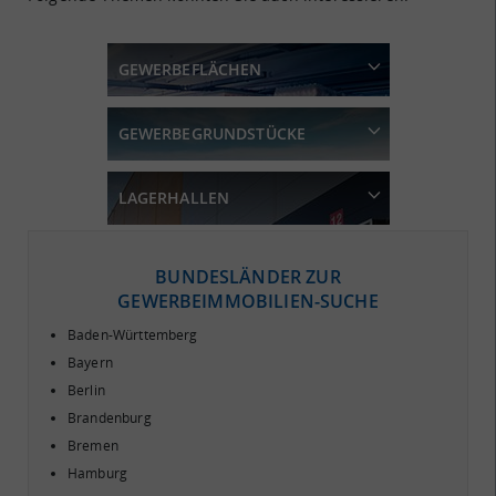
Flächennutzung.
Gewerbegrundstücke -
Lagerhallen - Der
Flächen für die gewerbliche
Umschlagplatz für Waren und
GEWERBEFLÄCHEN
oder industrielle Bebauung.
Güter. Finden Sie die
passende Lagerhalle für
GEWERBEGRUNDSTÜCKE
Ihren Bedarf.
LAGERHALLEN
BUNDESLÄNDER ZUR
GEWERBEIMMOBILIEN-SUCHE
Baden-Württemberg
Bayern
Berlin
Brandenburg
Bremen
Hamburg